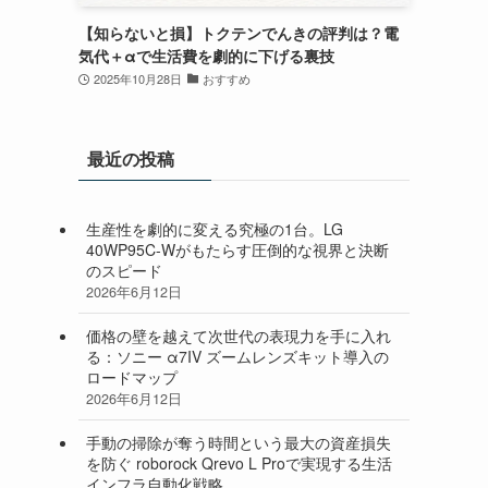
【知らないと損】トクテンでんきの評判は？電
気代＋αで生活費を劇的に下げる裏技
2025年10月28日
おすすめ
最近の投稿
生産性を劇的に変える究極の1台。LG
40WP95C-Wがもたらす圧倒的な視界と決断
のスピード
2026年6月12日
価格の壁を越えて次世代の表現力を手に入れ
る：ソニー α7IV ズームレンズキット導入の
ロードマップ
2026年6月12日
手動の掃除が奪う時間という最大の資産損失
を防ぐ roborock Qrevo L Proで実現する生活
インフラ自動化戦略