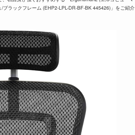
ックフレーム (EHP2-LPL-DR-BF-BK 445426)」をご紹介