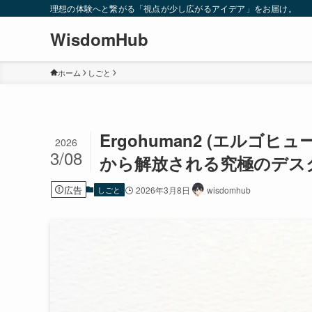
理想の体験へと繋がる「視点が少し広がるアイデア」をお届け。
WisdomHub
ホーム
しごと
Ergohuman2 (エルゴ
2026
3/08
から解放される究極のデス
広告
しごと
2026年3月8日
wisdomhub