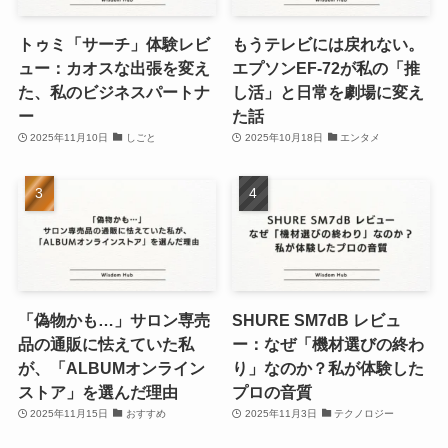
トゥミ「サーチ」体験レビ
もうテレビには戻れない。
ュー：カオスな出張を変え
エプソンEF-72が私の「推
た、私のビジネスパートナ
し活」と日常を劇場に変え
ー
た話
2025年11月10日
しごと
2025年10月18日
エンタメ
「偽物かも…」サロン専売
SHURE SM7dB レビュ
品の通販に怯えていた私
ー：なぜ「機材選びの終わ
が、「ALBUMオンライン
り」なのか？私が体験した
ストア」を選んだ理由
プロの音質
2025年11月15日
おすすめ
2025年11月3日
テクノロジー