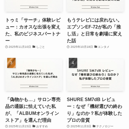
トゥミ「サーチ」体験レビ
もうテレビには戻れない。
ュー：カオスな出張を変え
エプソンEF-72が私の「推
た、私のビジネスパートナ
し活」と日常を劇場に変え
ー
た話
2025年11月10日
しごと
2025年10月18日
エンタメ
「偽物かも…」サロン専売
SHURE SM7dB レビュ
品の通販に怯えていた私
ー：なぜ「機材選びの終わ
が、「ALBUMオンライン
り」なのか？私が体験した
ストア」を選んだ理由
プロの音質
2025年11月15日
おすすめ
2025年11月3日
テクノロジー