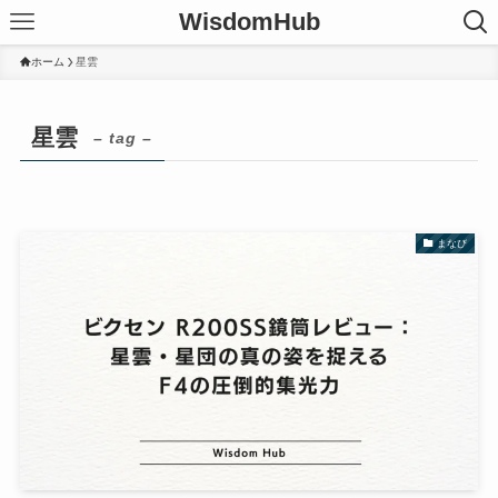
WisdomHub
ホーム
星雲
星雲
– tag –
まなび