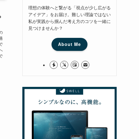
理想の体験へと繋がる「視点が少し広がる
：
アイデア」をお届け。難しい理論ではない
ら
私が実践から掴んだ考え方のコツを一緒に
見つけませんか？
の
過
で
About Me
へ
で