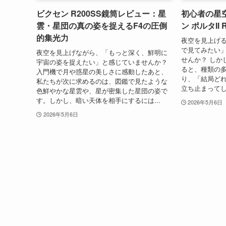
ビクセン R200SS鏡筒レビュー：星
初心者の星
雲・星団の真の姿を捉えるF4の圧倒
ン ポルタII
的集光力
夜空を見上げ
で見てみたい
夜空を見上げながら、「もっと深く、鮮明に
せんか？ しか
宇宙の姿を捉えたい」と感じていませんか？
ると、種類の
入門機で月や惑星の美しさに感動したあと、
り、「結局ど
私たちが次に求めるのは、図鑑で見たような
立ち止まってし
色鮮やかな星雲や、星が密集した星団の姿で
す。しかし、暗い天体を相手にするには...
2026年5月6日
2026年5月6日