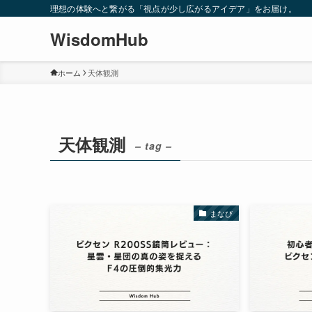
理想の体験へと繋がる「視点が少し広がるアイデア」をお届け。
WisdomHub
ホーム
天体観測
天体観測
– tag –
まなび