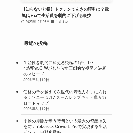
【知らないと損】トクテンでんきの評判は？電
気代＋αで生活費を劇的に下げる裏技
2025年10月28日
おすすめ
最近の投稿
生産性を劇的に変える究極の1台。LG
40WP95C-Wがもたらす圧倒的な視界と決断
のスピード
2026年6月12日
価格の壁を越えて次世代の表現力を手に入れ
る：ソニー α7IV ズームレンズキット導入の
ロードマップ
2026年6月12日
手動の掃除が奪う時間という最大の資産損失
を防ぐ roborock Qrevo L Proで実現する生活
インフラ自動化戦略