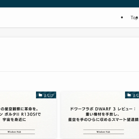
Top
まなび
ま