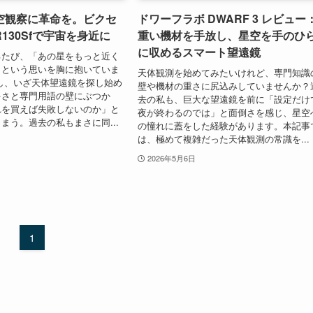
空観察に革命を。ビクセ
ドワーフラボ DWARF 3 レビュー
 R130Sfで宇宙を身近に
重い機材を手放し、星空を手のひ
に収めるスマート望遠鏡
るたび、「あの星をもっと近く
」という思いを胸に抱いていま
天体観測を始めてみたいけれど、専門知識
し、いざ天体望遠鏡を探し始め
壁や機材の重さに尻込みしていませんか？
多さと専門用語の壁にぶつか
去の私も、巨大な望遠鏡を前に「設定だけ
れを買えば失敗しないのか」と
夜が終わるのでは」と面倒さを感じ、星空
まう。過去の私もまさに同...
の憧れに蓋をした経験があります。本記事
は、極めて複雑だった天体観測の常識を...
2026年5月6日
1