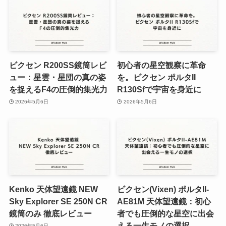
ビクセン R200SS鏡筒レビ
初心者の星空観察に革命
ュー：星雲・星団の真の姿
を。ビクセン ポルタII
を捉えるF4の圧倒的集光力
R130Sfで宇宙を身近に
2026年5月6日
2026年5月6日
Kenko 天体望遠鏡 NEW
ビクセン(Vixen) ポルタII-
Sky Explorer SE 250N CR
AE81M 天体望遠鏡：初心
鏡筒のみ 徹底レビュー
者でも圧倒的な星空に出会
える一生モノの選択
2026年5月6日