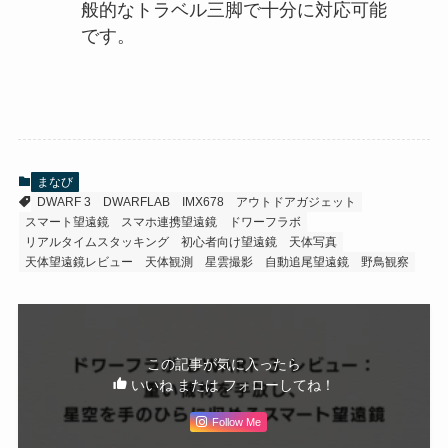
般的なトラベル三脚で十分に対応可能
です。
まなび
DWARF 3
DWARFLAB
IMX678
アウトドアガジェット
スマート望遠鏡
スマホ連携望遠鏡
ドワーフラボ
リアルタイムスタッキング
初心者向け望遠鏡
天体写真
天体望遠鏡レビュー
天体観測
星雲撮影
自動追尾望遠鏡
野鳥観察
この記事が気に入ったら
いいね または フォローしてね！
Follow Me