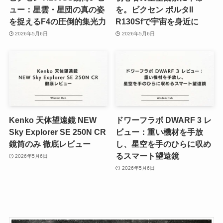
ュー：星雲・星団の真の姿
を。ビクセン ポルタII
を捉えるF4の圧倒的集光力
R130Sfで宇宙を身近に
2026年5月6日
2026年5月6日
Kenko 天体望遠鏡 NEW
ドワーフラボ DWARF 3 レ
Sky Explorer SE 250N CR
ビュー：重い機材を手放
鏡筒のみ 徹底レビュー
し、星空を手のひらに収め
るスマート望遠鏡
2026年5月6日
2026年5月6日