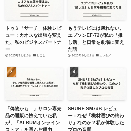
トゥミ「サーチ」体験レビ
もうテレビには戻れない。
ュー：カオスな出張を変え
エプソンEF-72が私の「推
た、私のビジネスパートナ
し活」と日常を劇場に変え
ー
た話
2025年11月10日
しごと
2025年10月18日
エンタメ
「偽物かも…」サロン専売
SHURE SM7dB レビュ
品の通販に怯えていた私
ー：なぜ「機材選びの終わ
が、「ALBUMオンライン
り」なのか？私が体験した
ストア」を選んだ理由
プロの音質