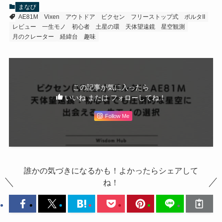
まなび
AE81M
Vixen
アウトドア
ビクセン
フリーストップ式
ポルタII
レビュー
一生モノ
初心者
土星の環
天体望遠鏡
星空観測
月のクレーター
経緯台
趣味
この記事が気に入ったら
いいね または フォローしてね！
Follow Me
誰かの気づきになるかも！よかったらシェアして
ね！