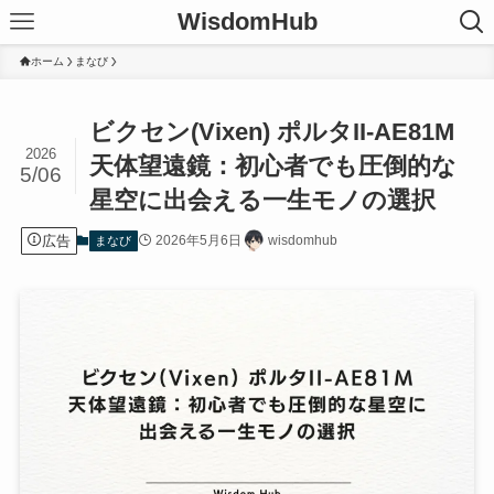
WisdomHub
ホーム
まなび
ビクセン(Vixen) ポルタII-AE81M
2026
天体望遠鏡：初心者でも圧倒的な
5/06
星空に出会える一生モノの選択
広告
2026年5月6日
wisdomhub
まなび